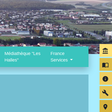
account_balance
Médiathèque "Les
France
Halles"
Services
import_contacts
info
build
room