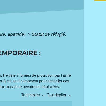
ire, apatride)
>
Statut de réfugié,
EMPORAIRE :
 Il existe 2 formes de protection par l'asile
(Ofpra) est seul compétent pour accorder ces
afflux massif de personnes déplacées.
keyboard_arrow_up
keyboard_arrow_down
Tout replier
Tout déplier