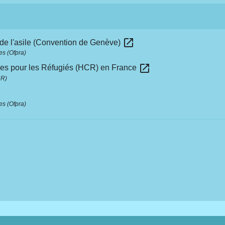
open_in_new
e de l'asile (Convention de Genève)
es (Ofpra)
open_in_new
es pour les Réfugiés (HCR) en France
CR)
es (Ofpra)