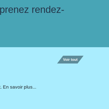
 prenez rendez-
Voir tout
 En savoir plus...