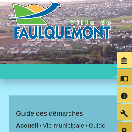
account_balance
menu
import_contacts
info
build
Guide des démarches
Accueil
Vie municipale
Guide
/
/
room