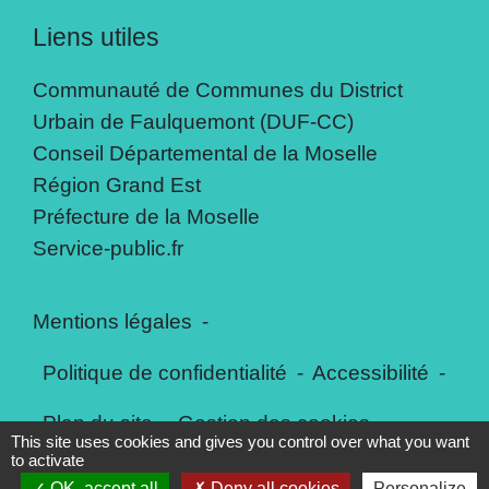
Liens utiles
Communauté de Communes du District
Urbain de Faulquemont (DUF-CC)
Conseil Départemental de la Moselle
Région Grand Est
Préfecture de la Moselle
Service-public.fr
Mentions légales
-
Politique de confidentialité
-
Accessibilité
-
Plan du site
-
Gestion des cookies
This site uses cookies and gives you control over what you want
to activate
OK, accept all
Deny all cookies
Personalize