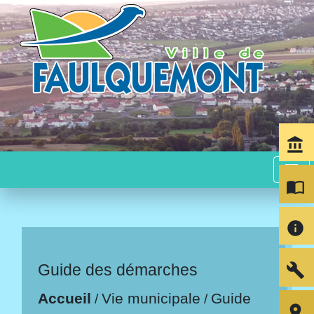
account_balance
menu
import_contacts
info
build
Guide des démarches
Accueil
Vie municipale
Guide
/
/
room