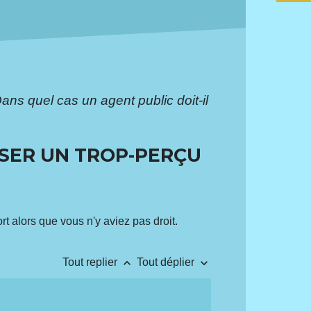
ans quel cas un agent public doit-il
RSER UN TROP-PERÇU
t alors que vous n'y aviez pas droit.
keyboard_arrow_up
keyboard_arrow_down
Tout replier
Tout déplier