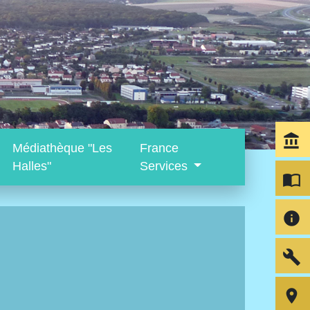
account_balance
Médiathèque "Les
France
Halles"
Services
import_contacts
info
build
room