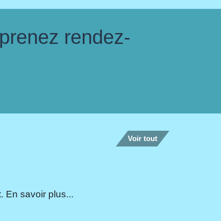
 prenez rendez-
Voir tout
 En savoir plus...