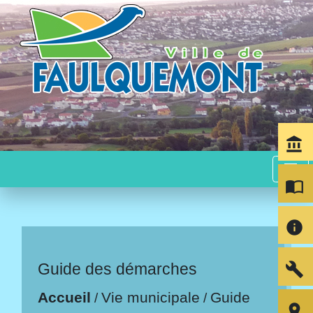
account_balance
menu
import_contacts
info
build
Guide des démarches
Accueil
Vie municipale
Guide
/
/
room