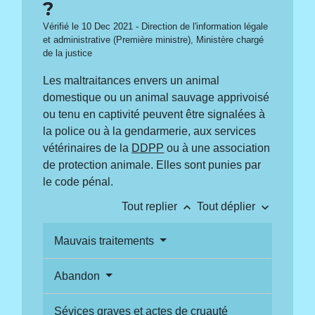
?
Vérifié le 10 Dec 2021 - Direction de l'information légale
et administrative (Première ministre), Ministère chargé
de la justice
Les maltraitances envers un animal
domestique ou un animal sauvage apprivoisé
ou tenu en captivité peuvent être signalées à
la police ou à la gendarmerie, aux services
vétérinaires de la
DDPP
ou à une association
de protection animale. Elles sont punies par
le code pénal.
keyboard_arrow_up
keyboard_arrow_down
Tout replier
Tout déplier
Mauvais traitements
Abandon
Sévices graves et actes de cruauté