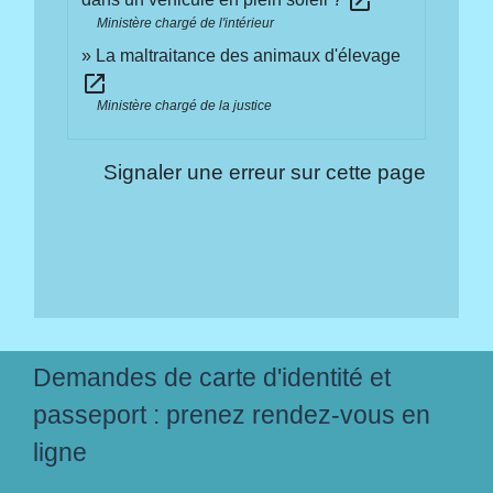
open_in_new
Ministère chargé de l'intérieur
La maltraitance des animaux d'élevage
open_in_new
Ministère chargé de la justice
Signaler une erreur sur cette page
Demandes de carte d'identité et
passeport : prenez rendez-vous en
ligne