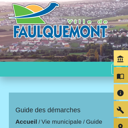
account_balance
menu
import_contacts
info
build
Guide des démarches
Accueil
Vie municipale
Guide
/
/
room