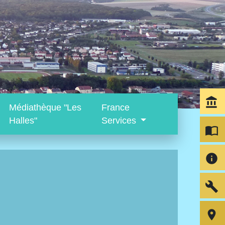
account_balance
Médiathèque "Les
France
Halles"
Services
import_contacts
info
build
room