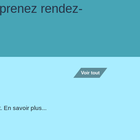
 prenez rendez-
Voir tout
 En savoir plus...