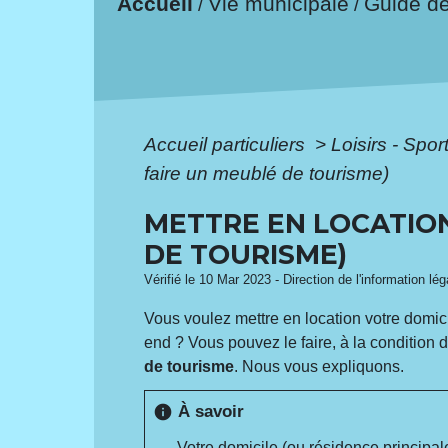
Accueil
Vie municipale
Guide d
/
/
Accueil particuliers
>
Loisirs - Spor
faire un meublé de tourisme)
METTRE EN LOCATION
DE TOURISME)
Vérifié le 10 Mar 2023 - Direction de l'information lé
Vous voulez mettre en location votre domic
end ? Vous pouvez le faire, à la condition d
de tourisme
. Nous vous expliquons.
À savoir
info
Votre domicile (ou
résidence principal