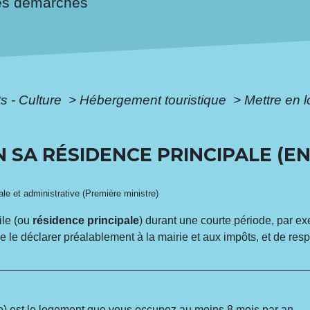
es démarches
ts - Culture
>
Hébergement touristique
>
Mettre en l
 SA RÉSIDENCE PRINCIPALE (E
gale et administrative (Première ministre)
ile (ou
résidence principale
) durant une courte période, par 
e le déclarer préalablement à la mairie et aux impôts, et de res
e
) est le logement que vous occupez au moins 8 mois par an.