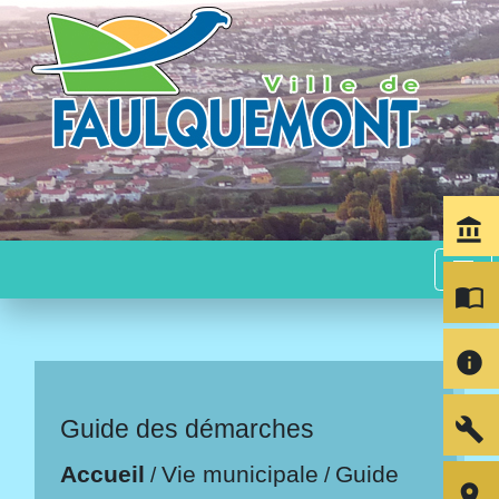
account_balance
menu
import_contacts
info
build
Guide des démarches
Accueil
Vie municipale
Guide
/
/
room