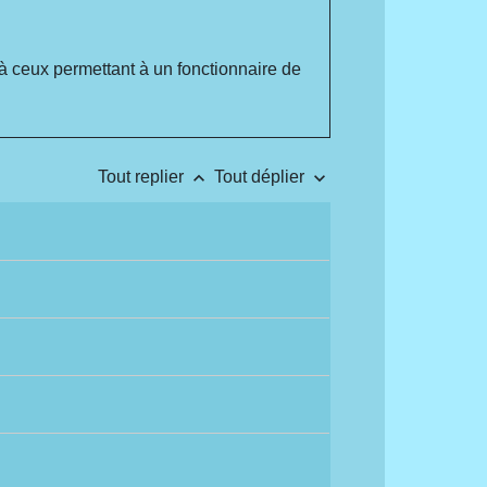
à ceux permettant à un fonctionnaire de
keyboard_arrow_up
keyboard_arrow_down
Tout replier
Tout déplier