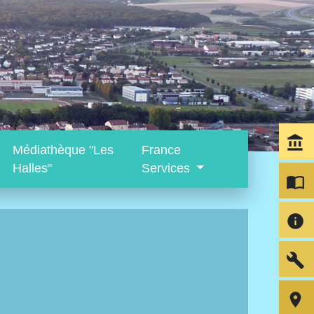
account_balance
Médiathèque "Les
France
Halles"
Services
import_contacts
info
build
room