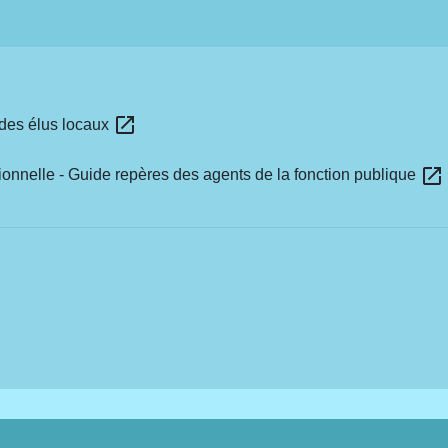
open_in_new
e des élus locaux
open_in_new
sionnelle - Guide repères des agents de la fonction publique