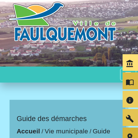
account_balance
menu
import_contacts
info
build
Guide des démarches
Accueil
Vie municipale
Guide
/
/
room