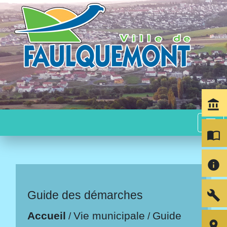
account_balance
menu
import_contacts
info
build
Guide des démarches
Accueil
Vie municipale
Guide
/
/
room