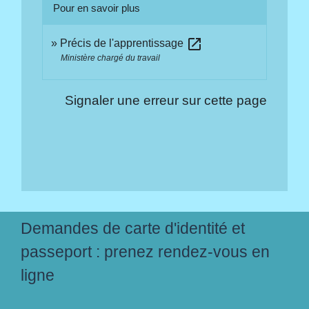
Pour en savoir plus
open_in_new
Précis de l'apprentissage
Ministère chargé du travail
Signaler une erreur sur cette page
Demandes de carte d'identité et
passeport : prenez rendez-vous en
ligne