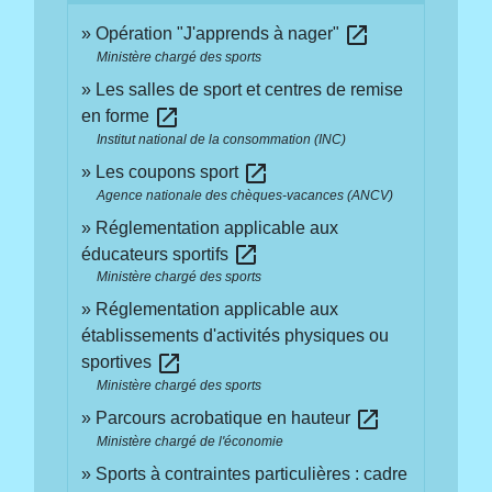
open_in_new
Opération "J'apprends à nager"
Ministère chargé des sports
Les salles de sport et centres de remise
open_in_new
en forme
Institut national de la consommation (INC)
open_in_new
Les coupons sport
Agence nationale des chèques-vacances (ANCV)
Réglementation applicable aux
open_in_new
éducateurs sportifs
Ministère chargé des sports
Réglementation applicable aux
établissements d'activités physiques ou
open_in_new
sportives
Ministère chargé des sports
open_in_new
Parcours acrobatique en hauteur
Ministère chargé de l'économie
Sports à contraintes particulières : cadre