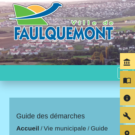
account_balance
menu
import_contacts
info
build
Guide des démarches
Accueil
Vie municipale
Guide
/
/
room