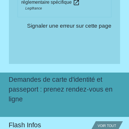
open_in_new
réglementaire spécifique
Legifrance
Signaler une erreur sur cette page
Demandes de carte d'identité et
passeport : prenez rendez-vous en
ligne
Flash Infos
VOIR TOUT