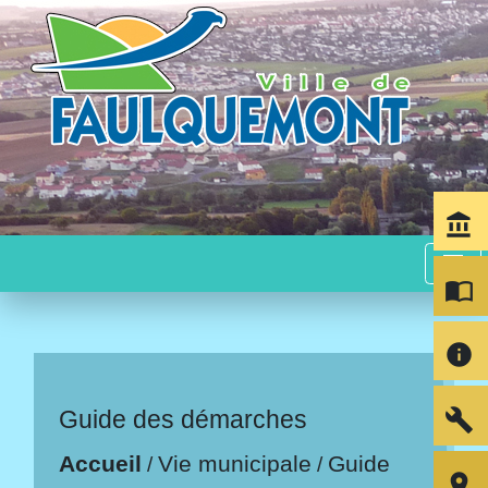
account_balance
menu
import_contacts
info
build
Guide des démarches
Accueil
Vie municipale
Guide
/
/
room