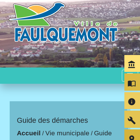
account_balance
menu
import_contacts
info
build
Guide des démarches
Accueil
Vie municipale
Guide
/
/
room