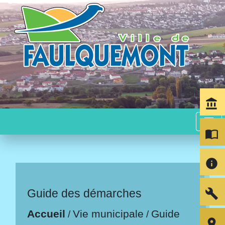
account_balance
menu
import_contacts
info
build
Guide des démarches
Accueil
Vie municipale
Guide
/
/
room