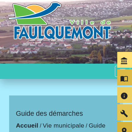
account_balance
menu
import_contacts
info
build
Guide des démarches
Accueil
Vie municipale
Guide
/
/
room