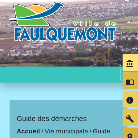
account_balance
menu
import_contacts
info
build
Guide des démarches
Accueil
Vie municipale
Guide
/
/
room