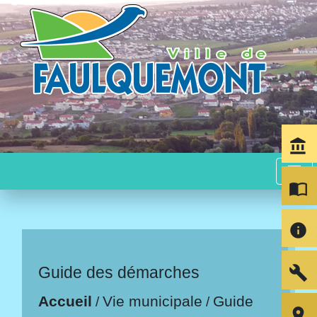
account_balance
menu
import_contacts
info
build
Guide des démarches
Accueil
Vie municipale
Guide
/
/
room