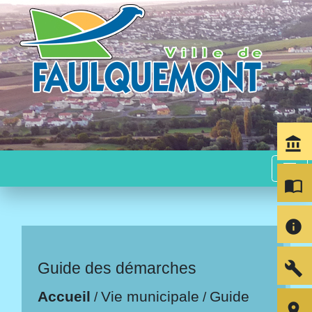
account_balance
menu
import_contacts
info
build
Guide des démarches
Accueil
Vie municipale
Guide
/
/
room