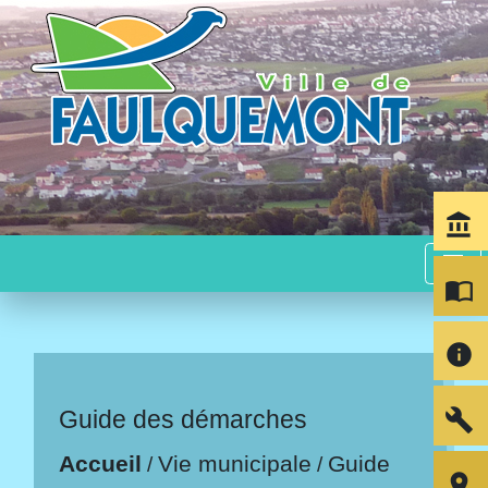
account_balance
menu
import_contacts
info
build
Guide des démarches
Accueil
Vie municipale
Guide
/
/
room