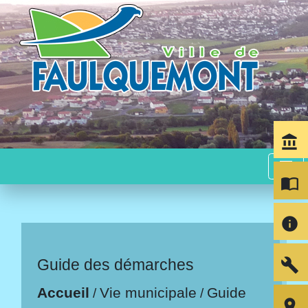
account_balance
menu
import_contacts
info
build
Guide des démarches
Accueil
Vie municipale
Guide
/
/
room