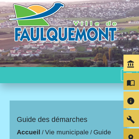
account_balance
menu
import_contacts
info
build
Guide des démarches
Accueil
Vie municipale
Guide
/
/
room