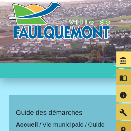
account_balance
menu
import_contacts
info
build
Guide des démarches
Accueil
Vie municipale
Guide
/
/
room