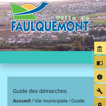
account_balance
menu
import_contacts
info
build
Guide des démarches
Accueil
Vie municipale
Guide
/
/
room