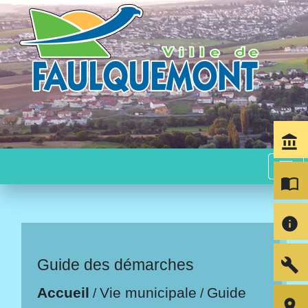
account_balance
menu
import_contacts
info
build
Guide des démarches
Accueil
Vie municipale
Guide
/
/
room