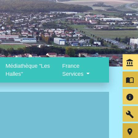
account_balance
Médiathèque "Les
France
Halles"
Services
import_contacts
info
build
room