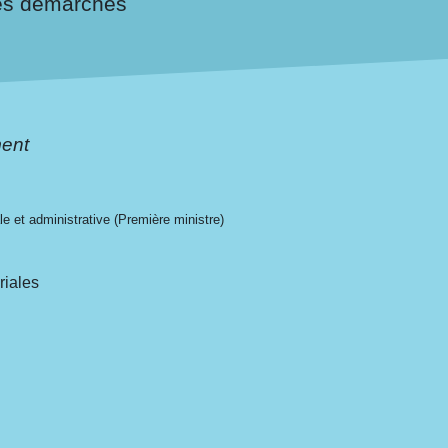
es démarches
ent
ale et administrative (Première ministre)
oriales