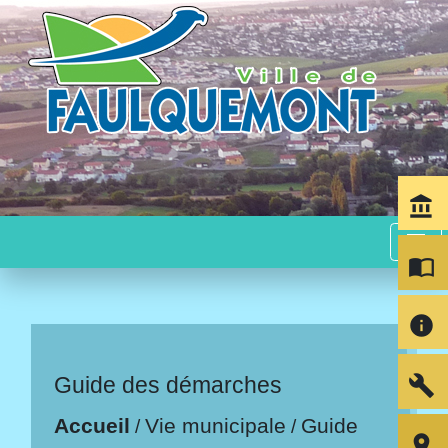
account_balance
menu
import_contacts
info
build
Guide des démarches
Accueil
Vie municipale
Guide
/
/
room