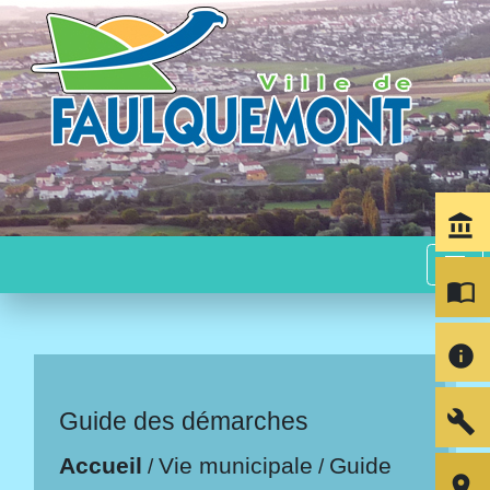
account_balance
menu
import_contacts
info
build
Guide des démarches
Accueil
Vie municipale
Guide
/
/
room