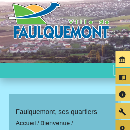
account_balance
menu
import_contacts
info
build
Faulquemont, ses quartiers
Accueil
Bienvenue
/
/
room