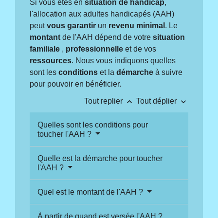
Si vous êtes en
situation de handicap
,
l'allocation aux adultes handicapés (AAH)
peut
vous garantir
un
revenu minimal
. Le
montant
de l'AAH dépend de votre
situation
familiale
,
professionnelle
et de vos
ressources
. Nous vous indiquons quelles
sont les
conditions
et la
démarche
à suivre
pour pouvoir en bénéficier.
keyboard_arrow_up
keyboard_arrow_down
Tout replier
Tout déplier
Quelles sont les conditions pour
toucher l'AAH ?
Quelle est la démarche pour toucher
l'AAH ?
Quel est le montant de l'AAH ?
À partir de quand est versée l'AAH ?