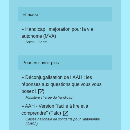
Et aussi
Handicap : majoration pour la vie
autonome (MVA)
Social - Santé
Pour en savoir plus
Déconjugalisation de l’AAH : les
réponses aux questions que vous vous
open_in_new
posez !
Ministère chargé du handicap
AAH - Version "facile à lire et à
open_in_new
comprendre" (Falc)
Caisse nationale de solidarité pour l'autonomie
(CNSA)