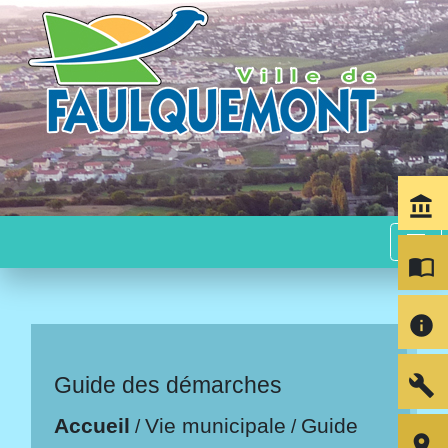
account_balance
menu
import_contacts
info
build
Guide des démarches
Accueil
Vie municipale
Guide
/
/
room