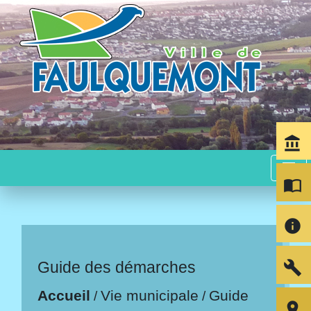
account_balance
menu
import_contacts
info
build
Guide des démarches
Accueil
Vie municipale
Guide
/
/
room