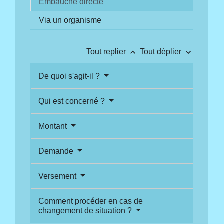
Embauche directe
Via un organisme
keyboard_arrow_up
keyboard_arrow_down
Tout replier
Tout déplier
De quoi s'agit-il ?
Qui est concerné ?
Montant
Demande
Versement
Comment procéder en cas de
changement de situation ?