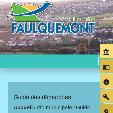
account_balance
menu
import_contacts
info
build
Guide des démarches
Accueil
Vie municipale
Guide
/
/
room