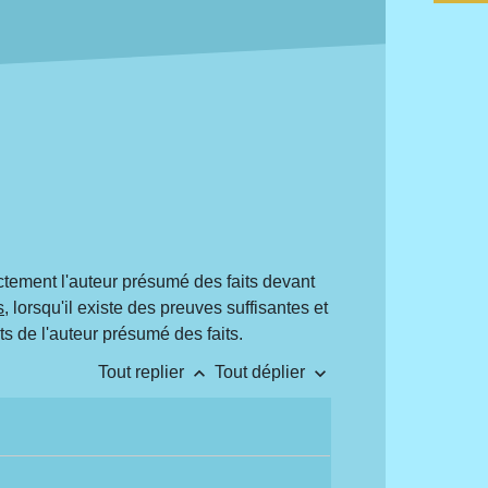
tement l'auteur présumé des faits devant
s
, lorsqu'il existe des preuves suffisantes et
its de l'auteur présumé des faits.
keyboard_arrow_up
keyboard_arrow_down
Tout replier
Tout déplier