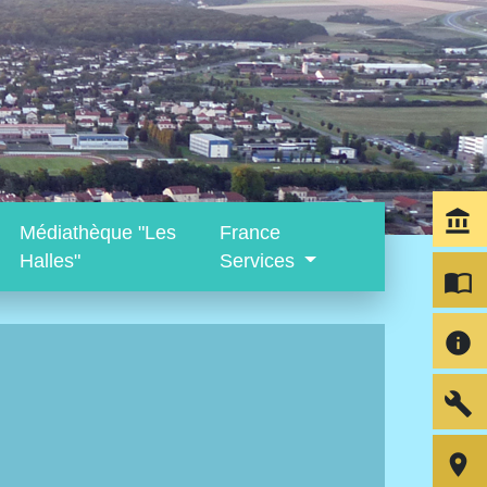
account_balance
Médiathèque "Les
France
Halles"
Services
import_contacts
info
build
room