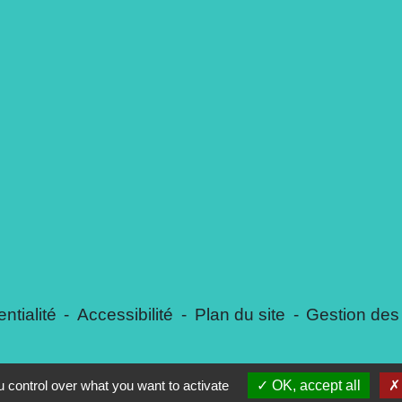
ntialité
-
Accessibilité
-
Plan du site
-
Gestion des
 control over what you want to activate
OK, accept all
Site créé en partenariat avec Réseau des Communes