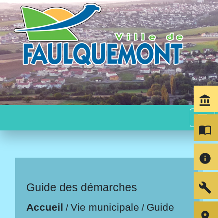
account_balance
menu
import_contacts
info
build
Guide des démarches
Accueil
Vie municipale
Guide
/
/
room