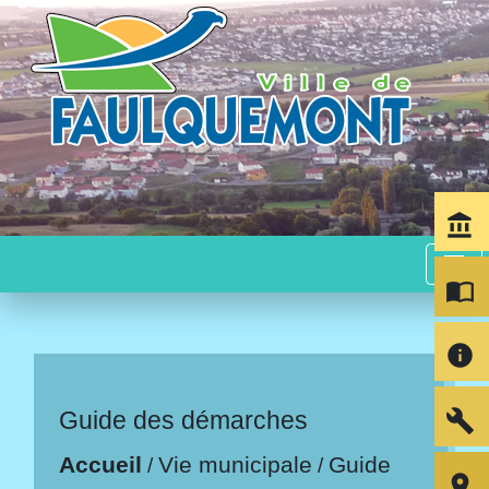
account_balance
menu
import_contacts
info
build
Guide des démarches
Accueil
Vie municipale
Guide
/
/
room