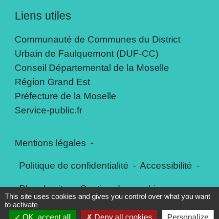
Liens utiles
Communauté de Communes du District
Urbain de Faulquemont (DUF-CC)
Conseil Départemental de la Moselle
Région Grand Est
Préfecture de la Moselle
Service-public.fr
Mentions légales
-
Politique de confidentialité
-
Accessibilité
-
Plan du site
-
Gestion des cookies
This site uses cookies and gives you control over what you want
to activate
OK, accept all
Deny all cookies
Personalize