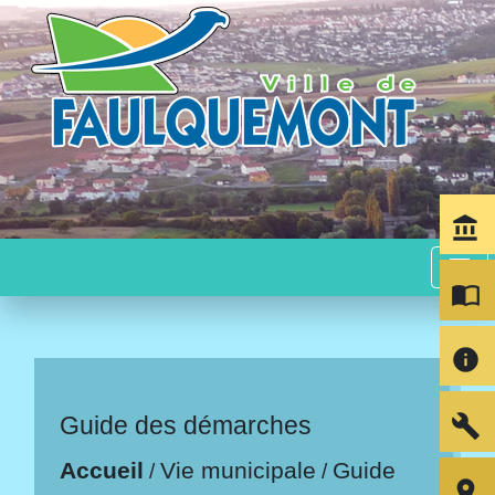
account_balance
menu
import_contacts
info
build
Guide des démarches
Accueil
Vie municipale
Guide
/
/
room