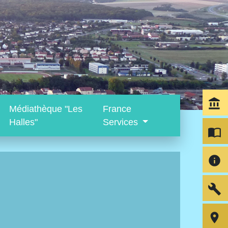
account_balance
Médiathèque "Les
France
Halles"
Services
import_contacts
info
build
room