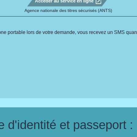
open_in_new
Accéder au service en ligne
Agence nationale des titres sécurisés (ANTS)
ne portable lors de votre demande, vous recevez un SMS quand 
d'identité et passeport :