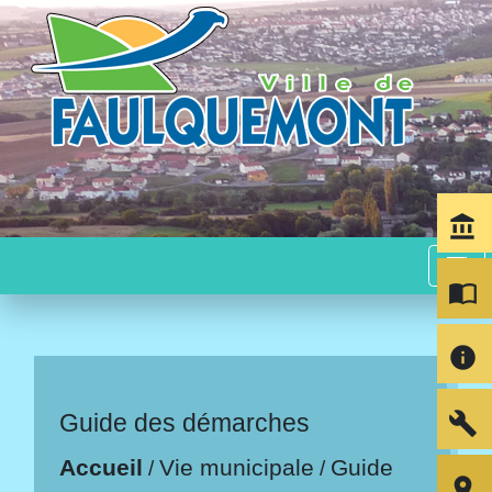
account_balance
menu
import_contacts
info
build
Guide des démarches
Accueil
Vie municipale
Guide
/
/
room