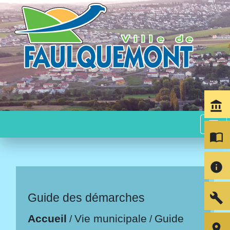
account_balance
menu
import_contacts
info
build
Guide des démarches
Accueil
Vie municipale
Guide
/
/
room