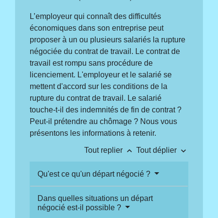
L’employeur qui connaît des difficultés
économiques dans son entreprise peut
proposer à un ou plusieurs salariés la rupture
négociée du contrat de travail. Le contrat de
travail est rompu sans procédure de
licenciement. L'employeur et le salarié se
mettent d'accord sur les conditions de la
rupture du contrat de travail. Le salarié
touche-t-il des indemnités de fin de contrat ?
Peut-il prétendre au chômage ? Nous vous
présentons les informations à retenir.
keyboard_arrow_up
keyboard_arrow_down
Tout replier
Tout déplier
Qu'est ce qu'un départ négocié ?
Dans quelles situations un départ
négocié est-il possible ?