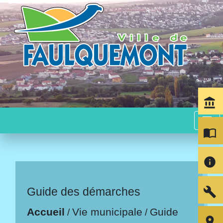
account_balance
menu
import_contacts
info
build
Guide des démarches
Accueil
Vie municipale
Guide
/
/
room