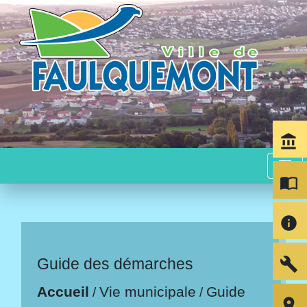
account_balance
menu
import_contacts
info
build
Guide des démarches
Accueil
Vie municipale
Guide
/
/
room