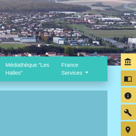
account_balance
Médiathèque "Les
France
Halles"
Services
import_contacts
info
build
room