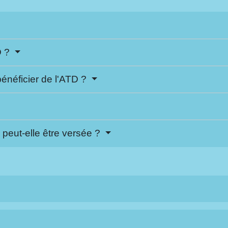
D ?
bénéficier de l'ATD ?
peut-elle être versée ?