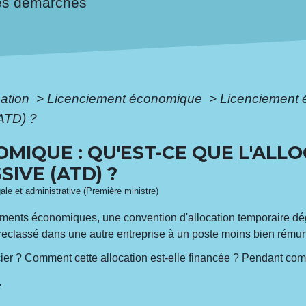
es démarches
mation
>
Licenciement économique
>
Licenciement 
(ATD) ?
MIQUE : QU'EST-CE QUE L'ALL
IVE (ATD) ?
gale et administrative (Première ministre)
ements économiques, une convention d'allocation temporaire dég
ié reclassé dans une autre entreprise à un poste moins bien rémuné
cier ? Comment cette allocation est-elle financée ? Pendant com
.