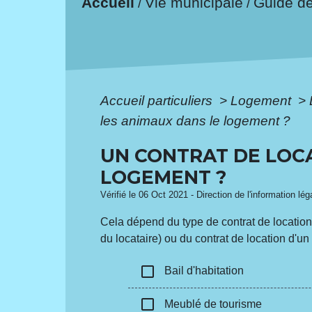
Accueil
Vie municipale
Guide d
/
/
Accueil particuliers
>
Logement
>
les animaux dans le logement ?
UN CONTRAT DE LOCA
LOGEMENT ?
Vérifié le 06 Oct 2021 - Direction de l'information lé
Cela dépend du type de contrat de location. 
du locataire) ou du contrat de location d'u
check_box_outline_blank
Bail d'habitation
check_box_outline_blank
Meublé de tourisme