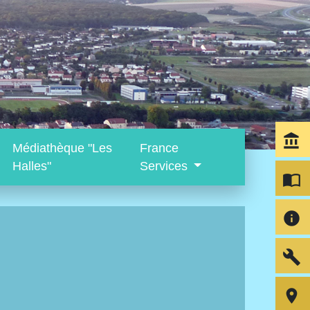
account_balance
Médiathèque "Les
France
Halles"
Services
import_contacts
info
build
room