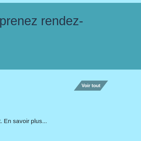
 prenez rendez-
Voir tout
 En savoir plus...