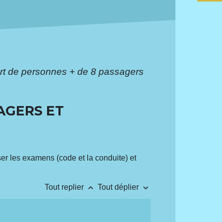
ort de personnes + de 8 passagers
AGERS ET
er les examens (code et la conduite) et
keyboard_arrow_up
keyboard_arrow_down
Tout replier
Tout déplier