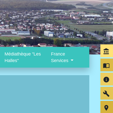
account_balance
Médiathèque "Les
France
Halles"
Services
import_contacts
info
build
room