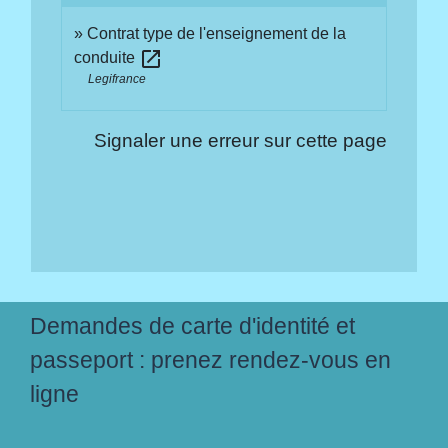
Contrat type de l'enseignement de la
open_in_new
conduite
Legifrance
Signaler une erreur sur cette page
Demandes de carte d'identité et
passeport : prenez rendez-vous en
ligne