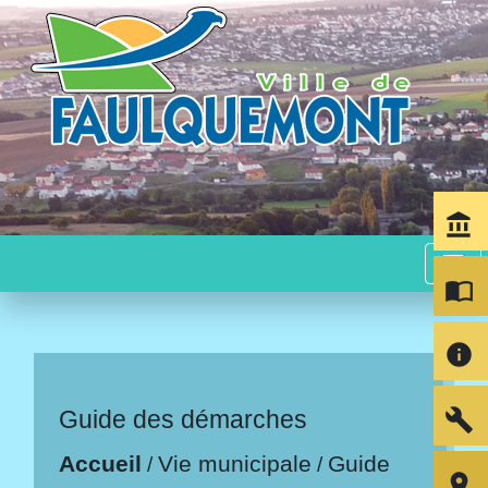
account_balance
menu
import_contacts
info
build
Guide des démarches
Accueil
Vie municipale
Guide
/
/
room