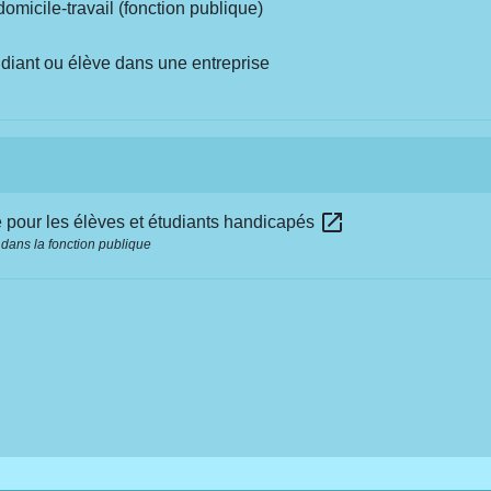
micile-travail (fonction publique)
tudiant ou élève dans une entreprise
open_in_new
e pour les élèves et étudiants handicapés
dans la fonction publique