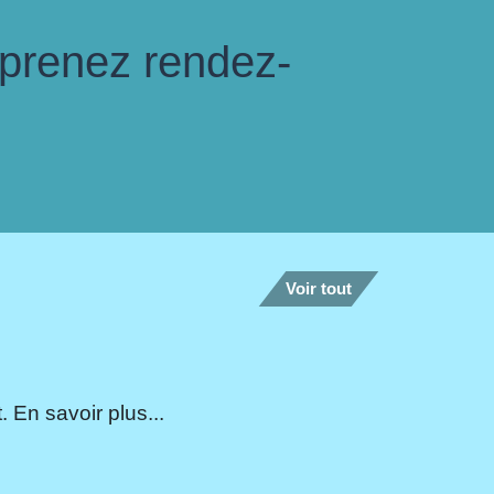
 prenez rendez-
Voir tout
 En savoir plus...