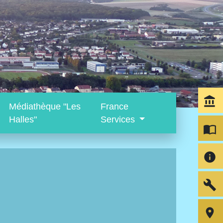
account_balance
Médiathèque "Les
France
Halles"
Services
import_contacts
info
build
room