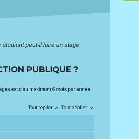
 étudiant peut-il faire un stage
CTION PUBLIQUE ?
 stages est d'au maximum 6 mois par année
keyboard_arrow_up
keyboard_arrow_down
Tout replier
Tout déplier