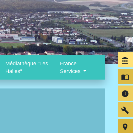
account_balance
Médiathèque "Les
France
Halles"
Services
import_contacts
info
build
room