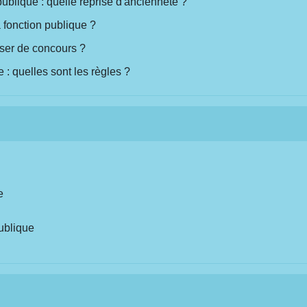
publique : quelle reprise d'ancienneté ?
a fonction publique ?
sser de concours ?
 : quelles sont les règles ?
e
publique