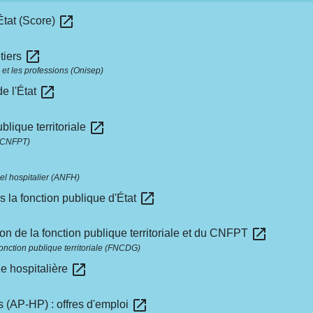
open_in_new
État (Score)
open_in_new
tiers
 et les professions (Onisep)
open_in_new
de l'État
open_in_new
blique territoriale
e (CNFPT)
el hospitalier (ANFH)
open_in_new
 la fonction publique d'État
open_in_new
ion de la fonction publique territoriale et du CNFPT
fonction publique territoriale (FNCDG)
open_in_new
ue hospitalière
open_in_new
s (AP-HP) : offres d'emploi