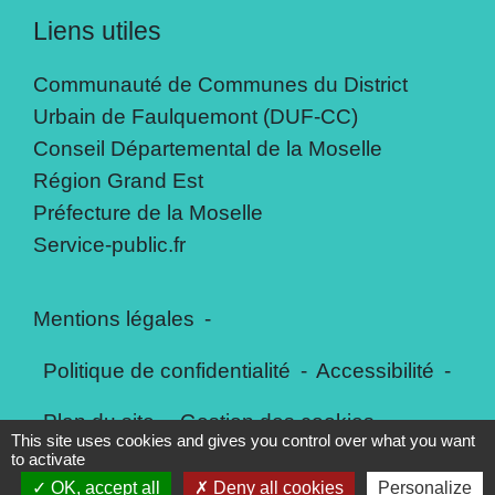
Liens utiles
Communauté de Communes du District
Urbain de Faulquemont (DUF-CC)
Conseil Départemental de la Moselle
Région Grand Est
Préfecture de la Moselle
Service-public.fr
Mentions légales
-
Politique de confidentialité
-
Accessibilité
-
Plan du site
-
Gestion des cookies
This site uses cookies and gives you control over what you want
to activate
OK, accept all
Deny all cookies
Personalize