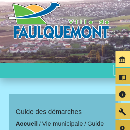
account_balance
menu
import_contacts
info
build
Guide des démarches
Accueil
Vie municipale
Guide
/
/
room