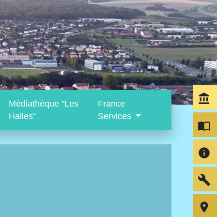
account_balance
Médiathèque "Les
France
Halles"
Services
import_contacts
info
build
room