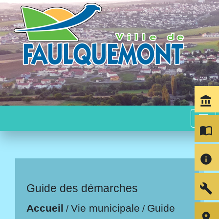
account_balance
menu
import_contacts
info
build
Guide des démarches
Accueil
Vie municipale
Guide
/
/
room